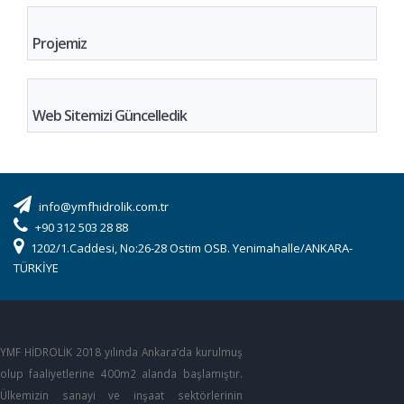
Projemiz
Web Sitemizi Güncelledik
info@ymfhidrolik.com.tr
+90 312 503 28 88
1202/1.Caddesi, No:26-28 Ostim OSB. Yenimahalle/ANKARA-
TÜRKİYE
YMF HİDROLİK 2018 yılında Ankara’da kurulmuş
olup faaliyetlerine 400m2 alanda başlamıştır.
Ülkemizin sanayi ve inşaat sektörlerinin