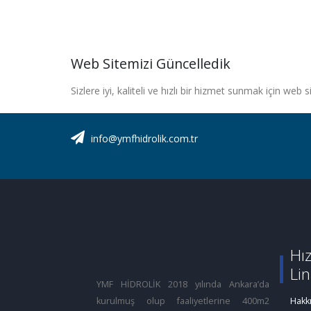
Web Sitemizi Güncelledik
Sizlere iyi, kaliteli ve hızlı bir hizmet sunmak için web 
info@ymfhidrolik.com.tr
Hız
Lin
YMF HİDROLİK 2018 yılında Ankara’da
kurulmuş olup faaliyetlerine 400m2
Hakk