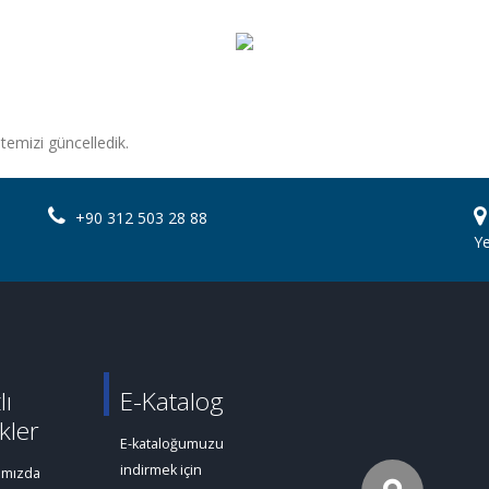
sitemizi güncelledik.
+90 312 503 28 88
Y
lı
E-Katalog
kler
E-kataloğumuzu
indirmek için
ımızda