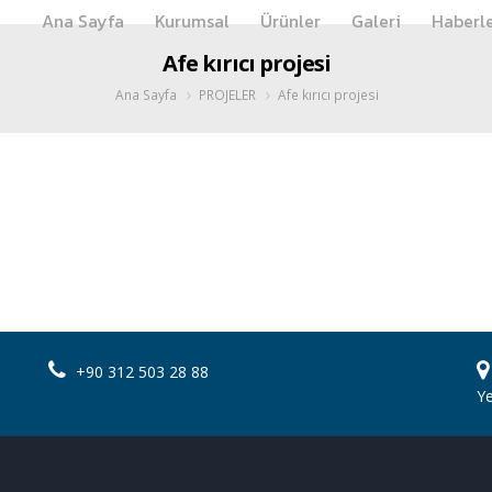
Ana Sayfa
Kurumsal
Ürünler
Galeri
Haberl
Afe kırıcı projesi
Ana Sayfa
PROJELER
Afe kırıcı projesi
+90 312 503 28 88
Y