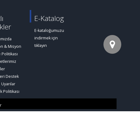
lı
E-Katalog
kler
E-kataloğumuzu
indirmek için
ımızda
tıklayın
on & Misyon
e Politikası
etlerimiz
ler
eri Destek
 Uyarılar
ik Politikası
r