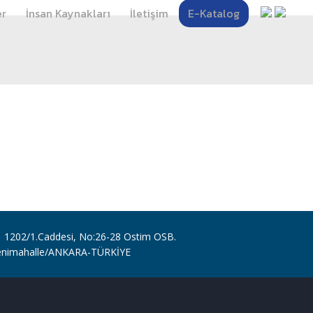
er
İnsan Kaynakları
İletişim
E-Katalog
1202/1.Caddesi, No:26-28 Ostim OSB.
enimahalle/ANKARA-TÜRKİYE