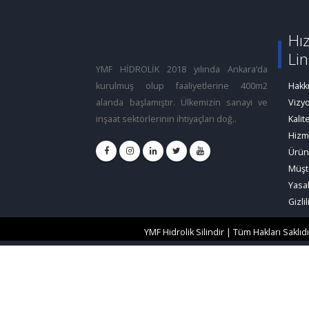
Hız
Lin
YMF HİDROLİK 2018 yılında Ankara’da
kurulmuş olup faaliyetlerine 400m2
Hakk
alanda başlamıştır. Ülkemizin sanayi ve
Vizy
inşaat sektörlerinin ihtiyaçları doğ..
Kalit
Hizm
Ürün
Müşt
Yasal
Gizlil
YMF Hidrolik Silindir | Tüm Hakları Saklıdı