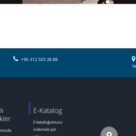
+90 312 503 28 88
Y
lı
E-Katalog
kler
E-kataloğumuzu
indirmek için
ımızda