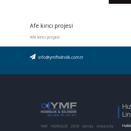
Afe kırıcı projesi
Afe kırıcı projesi
info@ymfhidrolik.com.tr
Hız
Lin
Hakk
YMF HİDROLİK 2018 yılında Ankara’da